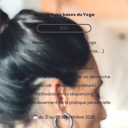
Module 1 : les bases du Yoga
50H
Histoire et fondements du Yoga
Concepts clés (asanas, pranayamas, …)
Introduction à l’anatomie
Théorie et pratiques guidées
Exercices et ateliers pour affiner sa démarche
Asana Lab : l’étude des postures
Méthodologie du séquencing
Approfondissement de la pratique personnelle
du 21 au 25 Septembre 2026