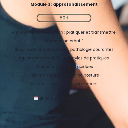
Module 3 : approfondissement
50H
Pranayama & méditation : pratiquer et transmettre
Séquencing créatif
Body reading : adaptations, pathologie courantes
Exploration des différents styles de pratiques
Théorie et pratiques guidées
Tenir un espace, ajuster sa posture
Mise en situation d’enseignement
du 14 au 18 Décembre 2026
Module 4 : aller plus loin