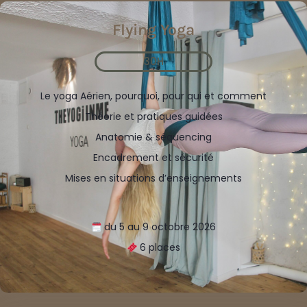
Flying Yoga
30H
Le yoga Aérien, pourquoi, pour qui et comment
Théorie et pratiques guidées
Anatomie & séquencing
Encadrement et sécurité
Mises en situations d’enseignements
du 5 au 9 octobre 2026
6 places