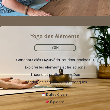
8 places
Yoga des éléments
30H
Concepts clés (Ayurvéda, mudras, chakras…)
Explorer les éléments et les saisons
Théorie et pratiques guidées
Création de séquences thématiques
Dates à venir
8 places