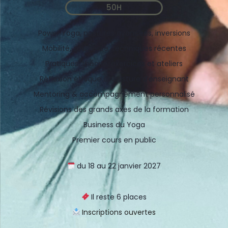
50H
Power Yoga, postures avancées, inversions
Mobilité, souplesse, techniques récentes
Pratiques, théorie, exercices et ateliers
Réflexion éthique et posture d’enseignant
Mentoring & accompagnement personnalisé
Révisions des grands axes de la formation
Business du Yoga
Premier cours en public
du 18 au 22 janvier 2027
Il reste 6 places
Inscriptions ouvertes