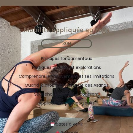
Mobilité appliquée au Yoga
30H
Principes fondamentaux
Pratiques guidées et explorations
Comprendre le mouvement et ses limitations
Quand la mobilité rencontre des Asanas
Séquencing créatif & cohérent
Applications pédagogiques
dates à venir