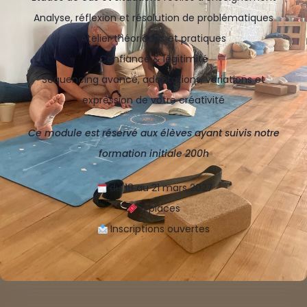
Analyse, réflexion et résolution de problématiques
Atelier théoriques et pratiques
Confiance & légitimité
Séquencing avancé, adaptations, variations et
expression de votre créativité
Ce module est réservé aux élèves ayant suivis notre
formation initiale 200h
du 18 au 21 mars 2027
8 places
Inscriptions ouvertes