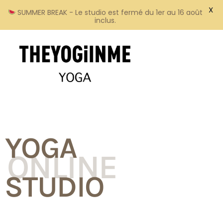
X
SUMMER BREAK - Le studio est fermé du 1er au 16 août
inclus.
YOGA
ONLINE
STUDIO